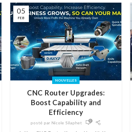
05
FEB
NOUVELLES
CNC Router Upgrades:
Boost Capability and
Efficiency
0
posté par
Nicole Silaphet