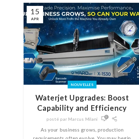
15
APR
NOUVELLES
Waterjet Upgrades: Boost
Capability and Efficiency
0
posté par
Marcus Milani
As your business grows, production
requirements often evolve. You may begin