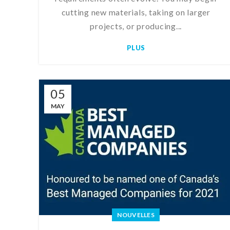
cutting new materials, taking on larger
projects, or producing...
PLUS
05
MAY
NOUVELLES