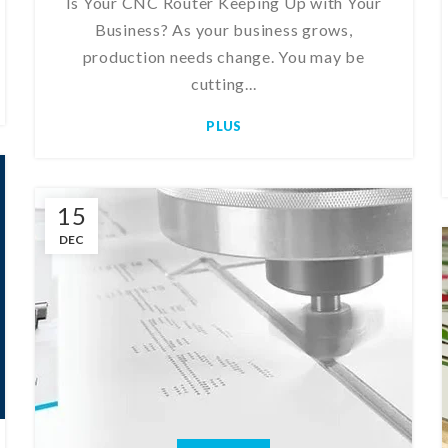
Is Your CNC Router Keeping Up with Your
Business? As your business grows,
production needs change. You may be
cutting...
PLUS
15
DEC