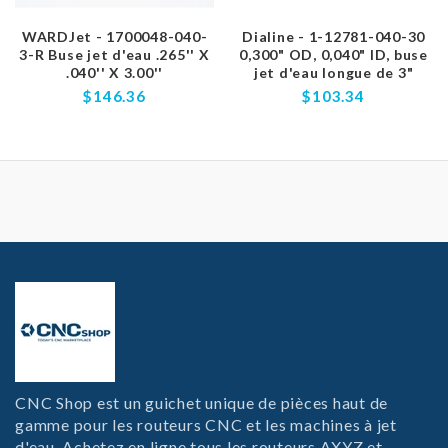
WARDJet - 1700048-040-
Dialine - 1-12781-040-30
3-R Buse jet d'eau .265'' X
0,300" OD, 0,040" ID, buse
.040'' X 3.00''
jet d'eau longue de 3"
$146.36
$103.34
CNC Shop est un guichet unique de pièces haut de
gamme pour les routeurs CNC et les machines à jet
d'eau. Achetez en ligne tous les routeurs AXYZ et