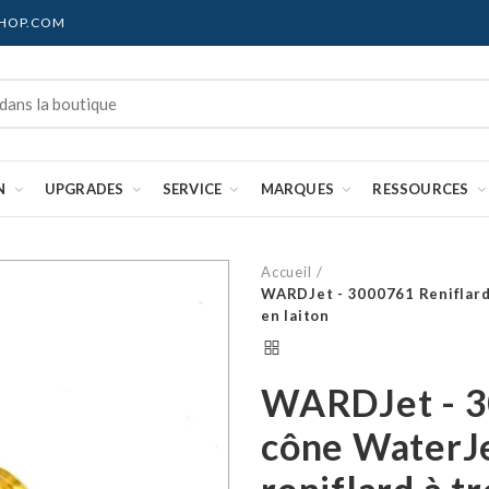
SHOP.COM
N
UPGRADES
SERVICE
MARQUES
RESSOURCES
Accueil
WARDJet - 3000761 Reniflard 
en laiton
WARDJet - 3
cône WaterJe