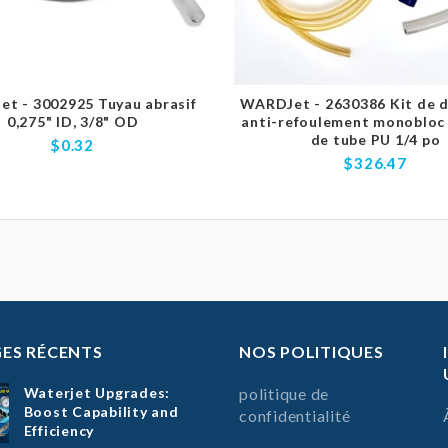
t - 3002925 Tuyau abrasif
WARDJet - 2630386 Kit de d
0,275" ID, 3/8" OD
anti-refoulement monobloc 
de tube PU 1/4 po
$0.32
$326.47
ES RÉCENTS
NOS POLITIQUES
Waterjet Upgrades:
politique de
Boost Capability and
confidentialité
Efficiency