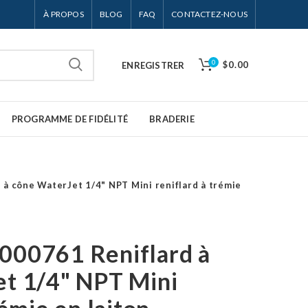
À PROPOS
BLOG
FAQ
CONTACTEZ-NOUS
0
$0.00
ENREGISTRER
PROGRAMME DE FIDÉLITÉ
BRADERIE
à cône WaterJet 1/4" NPT Mini reniflard à trémie
000761 Reniflard à
t 1/4" NPT Mini