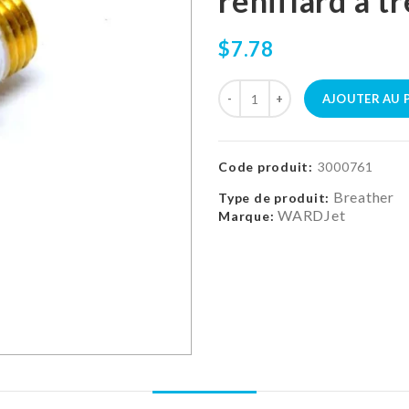
reniflard à t
$7.78
AJOUTER AU 
Code produit:
3000761
Breather
Type de produit:
WARDJet
Marque: