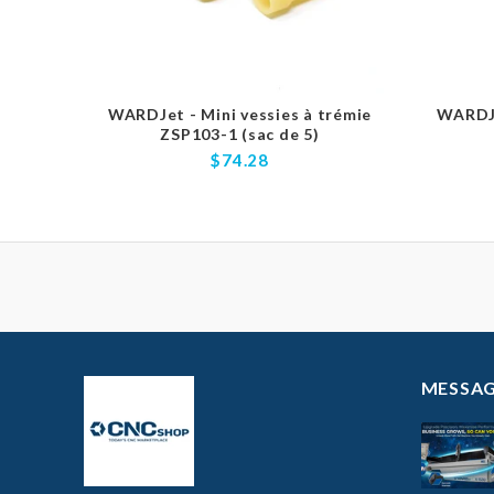
WARDJet - Mini vessies à trémie
WARDJe
ZSP103-1 (sac de 5)
$74.28
MESSAG