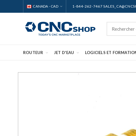
CANADA - CAD
1-844-262-7467 SALES_CA@CNC
ROUTEUR
JET D'EAU
LOGICIELS ET FORMATIO