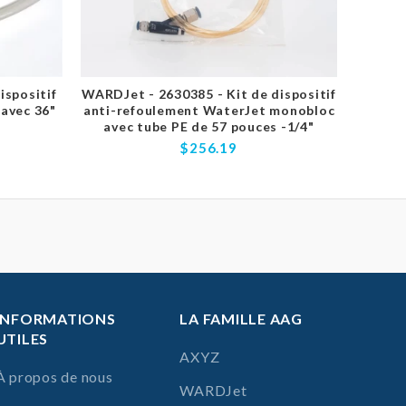
ispositif
WARDJet - 2630385 - Kit de dispositif
WARDJe
avec 36"
anti-refoulement WaterJet monobloc
anti-r
avec tube PE de 57 pouces -1/4"
$256.19
INFORMATIONS
LA FAMILLE AAG
UTILES
AXYZ
À propos de nous
WARDJet