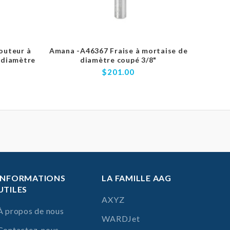
outeur à
Amana -A46367 Fraise à mortaise de
Amana
 diamètre
diamètre coupé 3/8"
cou
$201.00
INFORMATIONS
LA FAMILLE AAG
UTILES
AXYZ
À propos de nous
WARDJet
Contactez-nous