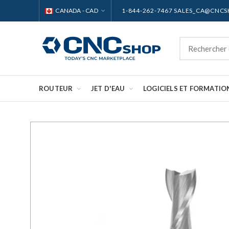
CANADA - CAD
1-844-262-7467 SALES_CA@CNC
ROUTEUR
JET D'EAU
LOGICIELS ET FORMATIO