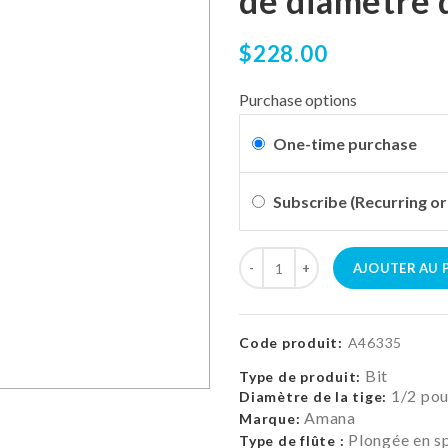
de diamètre 
$228.00
Purchase options
One-time purchase
Subscribe (Recurring or
AJOUTER AU 
Code produit:
A46335
Bit
Type de produit:
1/2 po
Diamètre de la tige:
Amana
Marque:
Plongée en sp
Type de flûte :