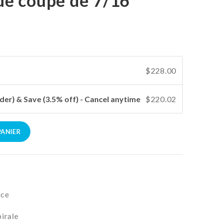
de coupe de 7/16"
$228.00
der) & Save (3.5% off) - Cancel anytime
$220.02
PANIER
uce
irale