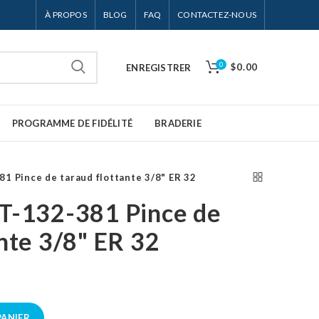
À PROPOS
BLOG
FAQ
CONTACTEZ-NOUS
0
$0.00
ENREGISTRER
PROGRAMME DE FIDÉLITÉ
BRADERIE
1 Pince de taraud flottante 3/8" ER 32
T-132-381 Pince de
nte 3/8" ER 32
PANIER