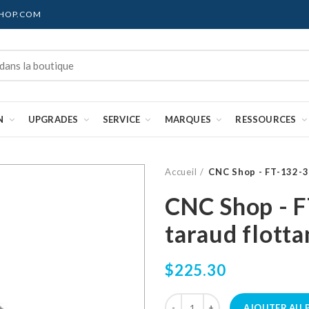
SHOP.COM
N
UPGRADES
SERVICE
MARQUES
RESSOURCES
Accueil
CNC Shop - FT-132-38
CNC Shop - F
taraud flotta
$225.30
AJOUTER AU 