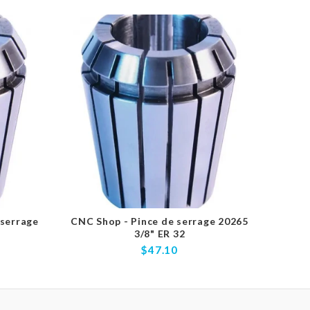
 serrage
CNC Shop - Pince de serrage 20265
CNC S
3/8" ER 32
$47.10