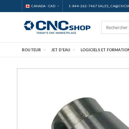
CANADA - CAD
1-844-262-7467 SALES_CA@CNC
ROUTEUR
JET D'EAU
LOGICIELS ET FORMATIO